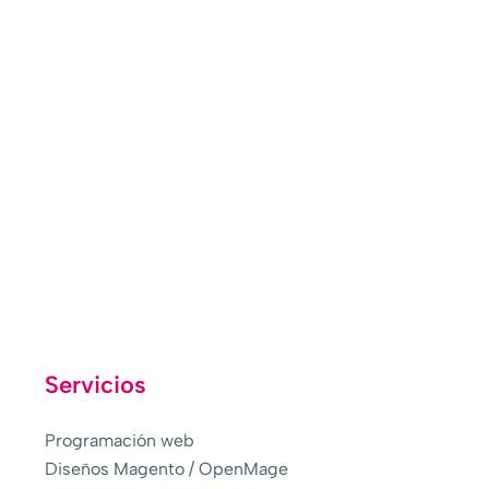
EMPIEZA TU VIAJE
Comienza hoy mismo tu transformación digital
QUIERO SABER MÁS
¿Dudas? 618 315 859
Servicios
Programación web
Diseños Magento / OpenMage