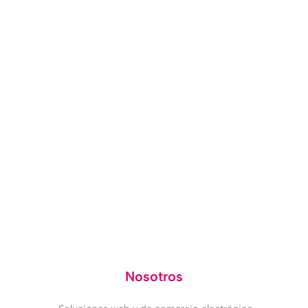
EMPIEZA TU VIAJE
Comienza hoy mismo tu transformación digital
QUIERO SABER MÁS
¿Dudas? 618 315 859
Nosotros